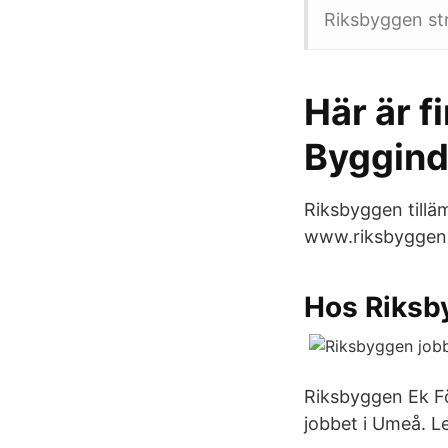
Riksbyggen str
Här är f
Byggind
Riksbyggen tilläm
www.riksbyggen.
Hos Riksby
Riksbyggen Ek För
jobbet i Umeå. L