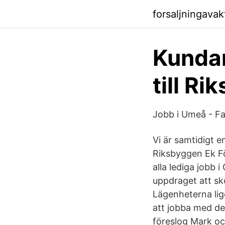
forsaljningavak
Kundan
till R
Jobb i Umeå - F
Vi är samtidigt e
Riksbyggen Ek För
alla lediga jobb 
uppdraget att sk
Lägenheterna lig
att jobba med de
föreslog Mark oc