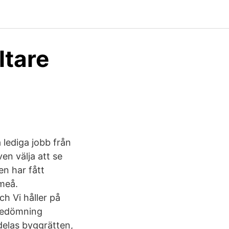
ltare
 lediga jobb från
en välja att se
en har fått
Umeå.
h Vi håller på
sbedömning
delas byggrätten,