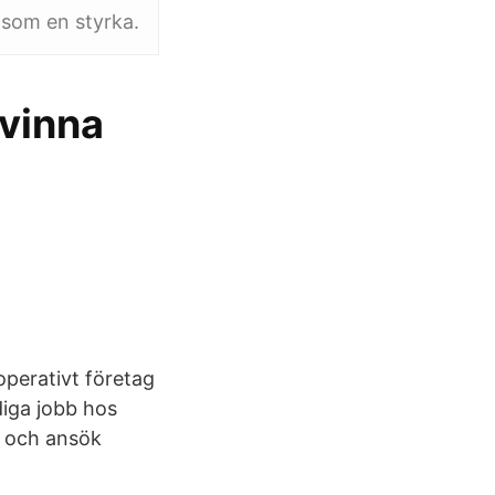
 som en styrka.
kvinna
operativt företag
diga jobb hos
e och ansök