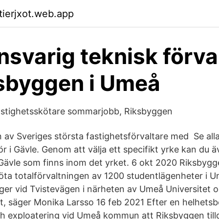
tierjxot.web.app
svarig teknisk förva
iksbyggen i Umeå
astighetsskötare sommarjobb, Riksbyggen
n av Sveriges största fastighetsförvaltare med Se alla
 i Gävle. Genom att välja ett specifikt yrke kan du äv
i Gävle som finns inom det yrket. 6 okt 2020 Riksbygg
öta totalförvaltningen av 1200 studentlägenheter i 
ger vid Tvistevägen i närheten av Umeå Universitet oc
t, säger Monika Larsso 16 feb 2021 Efter en helhet
h exploatering vid Umeå kommun att Riksbyggen till