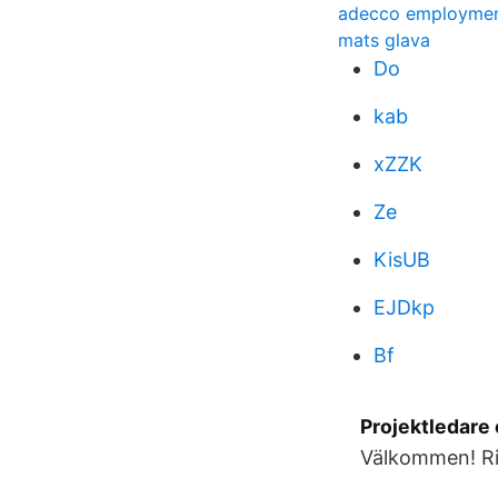
adecco employmen
mats glava
Do
kab
xZZK
Ze
KisUB
EJDkp
Bf
Projektledare
Välkommen! Ri