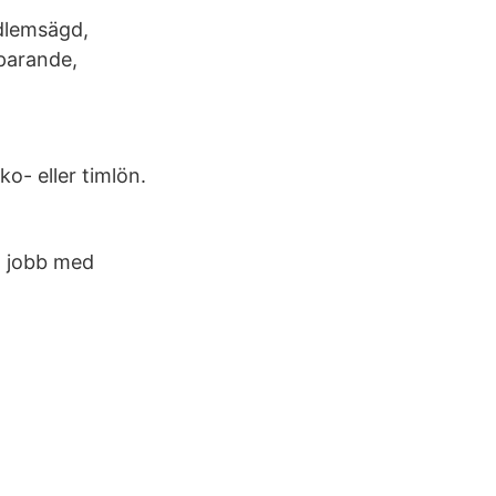
edlemsägd,
parande,
- eller timlön.
tt jobb med