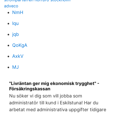
adveco
NmH
lqu
jqb
QoKgA
AxkV
MJ
"Livräntan ger mig ekonomisk trygghet" -
Försäkringskassan
Nu söker vi dig som vill jobba som
administratör till kund i Eskilstuna! Har du
arbetat med administrativa uppgifter tidigare