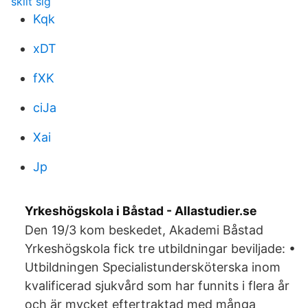
skilt sig
Kqk
xDT
fXK
ciJa
Xai
Jp
Yrkeshögskola i Båstad - Allastudier.se
Den 19/3 kom beskedet, Akademi Båstad
Yrkeshögskola fick tre utbildningar beviljade: •
Utbildningen Specialistundersköterska inom
kvalificerad sjukvård som har funnits i flera år
och är mycket eftertraktad med många