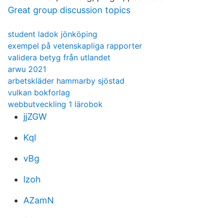
Great group discussion topics
student ladok jönköping
exempel på vetenskapliga rapporter
validera betyg från utlandet
arwu 2021
arbetskläder hammarby sjöstad
vulkan bokforlag
webbutveckling 1 lärobok
jjZGW
Kql
vBg
lzoh
AZamN