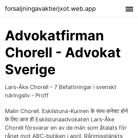
forsaljningavaktierjxot.web.app
Advokatfirman
Chorell - Advokat
Sverige
Lars-Åke Chorell – 7 Befattningar i svenskt
näringsliv - Proff
Malin Chorell. Eskilstuna-Kuriren के साथ कनेक्ट होने
के लिए आज ही Eskilstunaadvokaten Lars-Åke
Chorell försvarar en av de män som åtalats för
rånet mot ABC-butiken i april. Rånmisstänkts