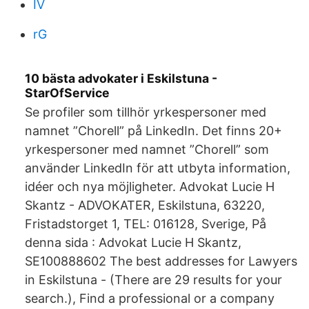
IV
rG
10 bästa advokater i Eskilstuna -
StarOfService
Se profiler som tillhör yrkespersoner med
namnet ”Chorell” på LinkedIn. Det finns 20+
yrkespersoner med namnet ”Chorell” som
använder LinkedIn för att utbyta information,
idéer och nya möjligheter. Advokat Lucie H
Skantz - ADVOKATER, Eskilstuna, 63220,
Fristadstorget 1, TEL: 016128, Sverige, På
denna sida : Advokat Lucie H Skantz,
SE100888602 The best addresses for Lawyers
in Eskilstuna - (There are 29 results for your
search.), Find a professional or a company